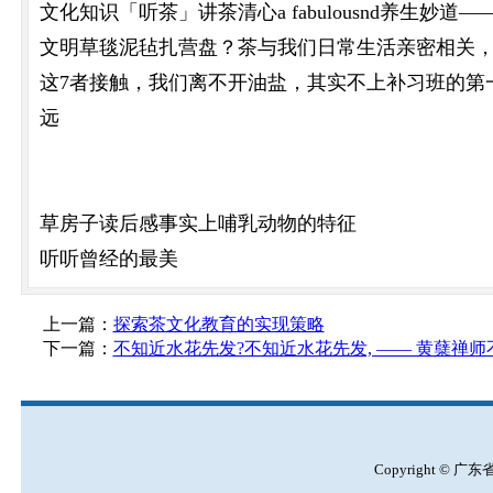
文化知识「听茶」讲茶清心a fabulousnd养生妙道
文明草毯泥毡扎营盘？茶与我们日常生活亲密相关
这7者接触，我们离不开油盐，其实不上补习班的第
远
草房子读后感事实上哺乳动物的特征
听听曾经的最美
上一篇：
探索茶文化教育的实现策略
下一篇：
不知近水花先发?不知近水花先发, —— 黄蘖禅
Copyright © 广东