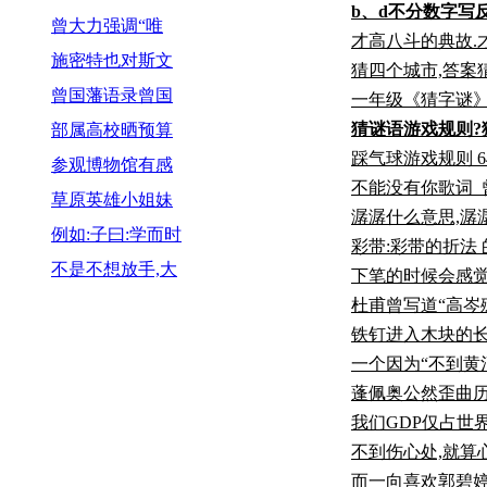
b、d不分数字写
曾大力强调“唯
才高八斗的典故.
施密特也对斯文
猜四个城市,答案
曾国藩语录曾国
一年级《猜字谜
猜谜语游戏规则?
部属高校晒预算
踩气球游戏规则 6
参观博物馆有感
不能没有你歌词_
草原英雄小姐妹
潺潺什么意思,潺
例如:子曰:学而时
彩带:彩带的折法
不是不想放手,大
下笔的时候会感
杜甫曾写道“高岑
铁钉进入木块的长
一个因为“不到黄
蓬佩奥公然歪曲历
我们GDP仅占世
不到伤心处,就算
而一向喜欢郭碧